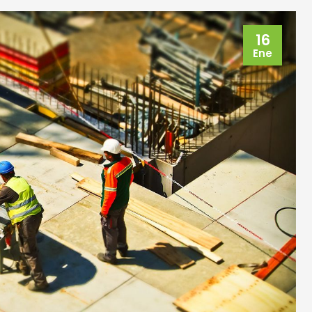
16
Ene